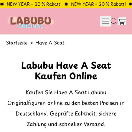
NEW YEAR – 20 % Rabatt!
NEW YEAR – 20 % Rabatt!
N
Menu
Ar
Durchsuc
Ein
unsere
Seite
Startseite
>
Have A Seat
Labubu Have A Seat
Kaufen Online
Kaufen Sie Have A Seat Labubu
Originalfiguren online zu den besten Preisen in
Deutschland. Geprüfte Echtheit, sichere
Zahlung und schneller Versand.