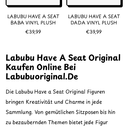
E
E
I
I
LABUBU HAVE A SEAT
LABUBU HAVE A SEAT
S
S
BABA VINYL PLUSH
DADA VINYL PLUSH
N
N
€39,99
€39,99
O
O
R
R
M
M
Labubu Have A Seat Original
A
A
L
L
Kaufen Online Bei
E
E
Labubuoriginal.de
R
R
P
P
R
R
Die Labubu Have a Seat Original Figuren
E
E
I
I
bringen Kreativität und Charme in jede
S
S
Sammlung. Von gemütlichen Sitzposen bis hin
zu bezaubernden Themen bietet jede Figur