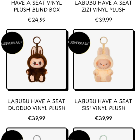
HAVE A SEAT VINYL
LABUBU HAVE A SEAT
PLUSH BLIND BOX
ZIZI VINYL PLUSH
N
N
€24,99
€39,99
O
O
R
R
M
M
AUSVERKAUFT
AUSVERKAUFT
A
A
L
L
E
E
R
R
P
P
R
R
E
E
I
I
LABUBU HAVE A SEAT
LABUBU HAVE A SEAT
S
S
DUODUO VINYL PLUSH
SISI VINYL PLUSH
N
N
€39,99
€39,99
O
O
R
R
M
M